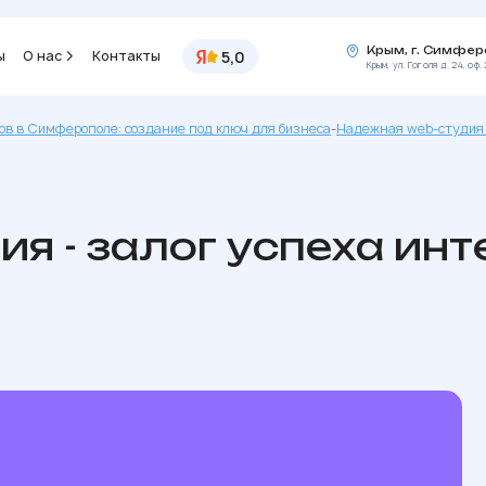
Крым, г. Симфе
5,0
ы
О нас
Контакты
Крым, ул. Гоголя д. 24, оф. 
ов в Симферополе: создание под ключ для бизнеса
-
Надежная web-студия -
я - залог успеха инт